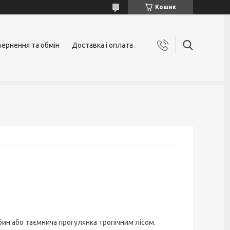
Кошик
ернення та обмін
Доставка і оплата
ин або таємнича прогулянка тропічним лісом.