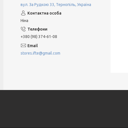
вул. За Рудкою 33, Тернопіль, Україна
Ніна
+380 (98) 374-61-08
stores.ifte@gmail.com