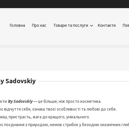
Головна
Про нас
Товари та послуги
Контакти
Пов
y Sadovskiy
укти
By Sadovskiy
— це більше, ніж просто косметика.
є відчуття себе, ознака твоєї особливості та любові до себе.
кіш, пристрасть, жага до кращого, унікального.
оє поєднання з природою, немов стрибок у безодню океанічних глиб