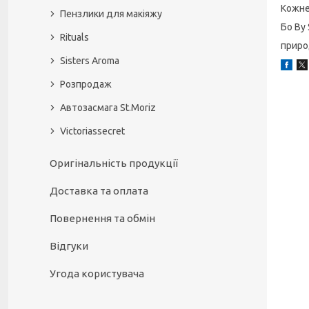
Кожне
Пензлики для макіяжу
Бо By
Rituals
приро
Sisters Aroma
Розпродаж
Автозасмага St.Moriz
Victoriassecret
Оригінальність продукції
Доставка та оплата
Повернення та обмін
Відгуки
Угода користувача