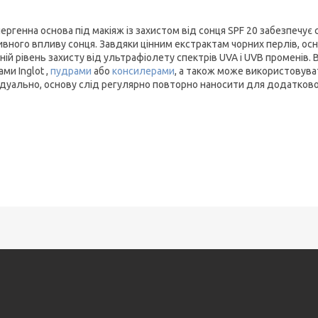
ергенна основа під макіяж із захистом від сонця SPF 20 забезпечує с
ивного впливу сонця. Завдяки цінним екстрактам чорних перлів, осн
ній рівень захисту від ультрафіолету спектрів UVA і UVB променів
ми Inglot ,
пудрами
або
консилерами
, а також може використовува
ідуально, основу слід регулярно повторно наносити для додатковог