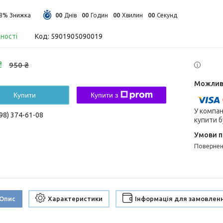
0
0
0
0
0
0
0
0
18%
Днів
Годин
Хвилин
Секунд
вності
Код:
5901905090019
₴
950 ₴
Купити
Купити з
У компан
98) 374-61-08
купити б
поверне
Опис
Характеристики
Інформація для замовлен