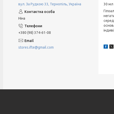
вул. За Рудкою 33, Тернопіль, Україна
30 мл
Гіпоал
негат
Ніна
серед
основа
індив
+380 (98) 374-61-08
stores.ifte@gmail.com