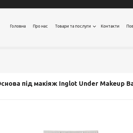
Головна
Про нас
Товари та послуги
Контакти
Пов
снова під макіяж Inglot Under Makeup B