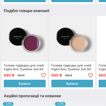
Подібні товари компанії
Гелева підводка для очей
Гелева підводка для очей
Геле
Inglot Amc Eyeliner Gel 64
Inglot Amc Eyeliner Gel 68
Ingl
660
660
660
₴
₴
760 ₴
760 ₴
Купити
Купити
Акційні пропозиції та новинки
–13%
–13%