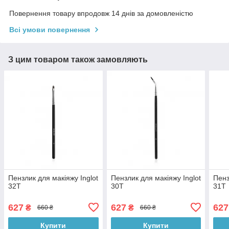
Повернення товару впродовж 14 днів за домовленістю
Всі умови повернення
З цим товаром також замовляють
Пензлик для макіяжу Inglot
Пензлик для макіяжу Inglot
Пенз
32T
30T
31T
627
627
627
₴
₴
660 ₴
660 ₴
Купити
Купити