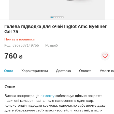
Гелева підводка для очей Inglot Amc Eyeliner
Gel 75
Немає в наявності
Код: 5907587149755
Роздріб
760
₴
Опис
Характеристики
Доставка
Оплата
Умови п
Опис
Висока концентрація
пігменту
забезпечує щільне покриття,
насичені кольори навіть після нанесення в один шар.
Консистенція підводки кремова, одночасно забезпечує дуже
довге збереження своїх властивостей, чіткість лінії, а після