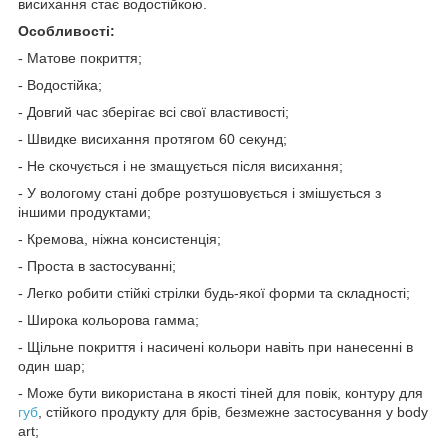
висихання стає водостійкою.
Особливості:
- Матове покриття;
- Водостійка;
- Довгий час зберігає всі свої властивості;
- Швидке висихання протягом 60 секунд;
- Не скочується і не змащується після висихання;
- У вологому стані добре розтушовується і змішується з
іншими продуктами;
- Кремова, ніжна консистенція;
- Проста в застосуванні;
- Легко робити стійкі стрілки будь-якої форми та складності;
- Широка кольорова гамма;
- Щільне покриття і насичені кольори навіть при нанесенні в
один шар;
- Може бути використана в якості тіней для повік, контуру для
губ
, стійкого продукту для брів, безмежне застосування у body
art;