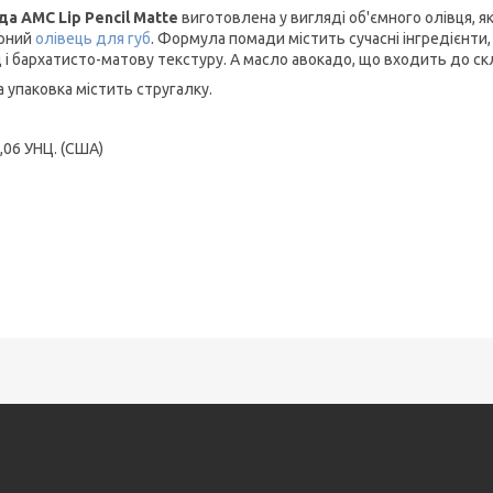
а AMC Lip Pencil Matte
виготовлена у вигляді об'ємного олівця, як
рний
олівець для губ
. Формула помади містить сучасні інгредієнти,
д і бархатисто-матову текстуру. А масло авокадо, що входить до ск
а упаковка містить стругалку.
0,06 УНЦ. (США)