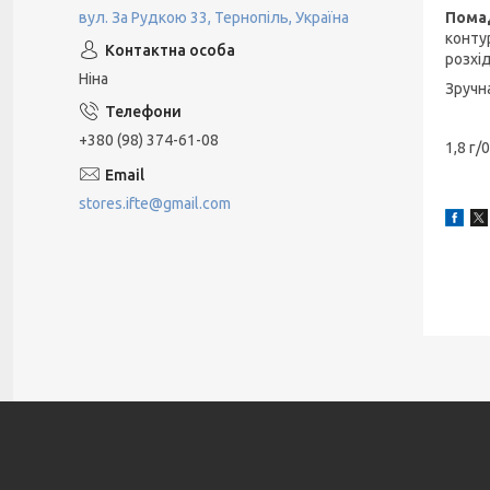
вул. За Рудкою 33, Тернопіль, Україна
Помад
конту
розхі
Ніна
Зручн
+380 (98) 374-61-08
1,8 г/
stores.ifte@gmail.com