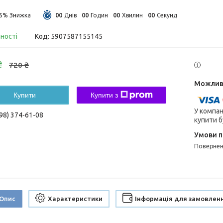
0
0
0
0
0
0
0
0
15%
Днів
Годин
Хвилин
Секунд
вності
Код:
5907587155145
₴
720 ₴
Купити
Купити з
У компан
98) 374-61-08
купити б
поверне
Опис
Характеристики
Інформація для замовлен