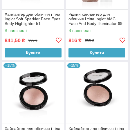
Хайлайтер для обличчя і тіла
Рідкий хайлайтер для
Inglot Soft Sparkler Face Eyes
обличчя і тіла Inglot AMC
Body Highlighter 51
Face And Body Illuminator 69
В наявності
В наявності
841,50
816
₴
₴
990 ₴
960 ₴
Купити
Купити
–15%
–15%
Хайлайтер для обличчя і тіла
Хайлайтер для обличчя і тіла