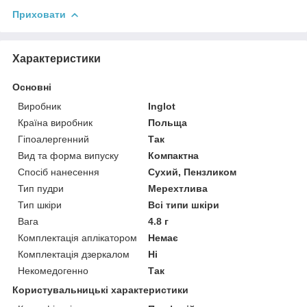
Приховати
Характеристики
Основні
Виробник
Inglot
Країна виробник
Польща
Гіпоалергенний
Так
Вид та форма випуску
Компактна
Спосіб нанесення
Сухий, Пензликом
Тип пудри
Мерехтлива
Тип шкіри
Всі типи шкіри
Вага
4.8 г
Комплектація аплікатором
Немає
Комплектація дзеркалом
Ні
Некомедогенно
Так
Користувальницькі характеристики