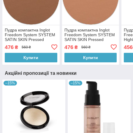
Пудра компактна Inglot
Пудра компактна Inglot
Пудр
Freedom System SYSTEM
Freedom System SYSTEM
Fre
SATIN SKIN Pressed
SATIN SKIN Pressed
High
Powder 52
Powder 57
476
476
456
₴
₴
560 ₴
560 ₴
Купити
Купити
Акційні пропозиції та новинки
–15%
–15%