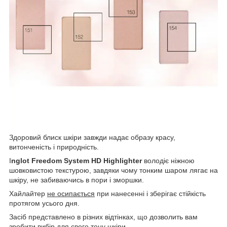
Здоровий блиск шкіри завжди надає образу красу,
витонченість і природність.
I
nglot Freedom System HD Highlighter
володіє ніжною
шовковистою текстурою, завдяки чому тонким шаром лягає на
шкіру, не забиваючись в пори і зморшки.
Хайлайтер
не осипається
при нанесенні і зберігає стійкість
протягом усього дня.
Засіб представлено в різних відтінках, що дозволить вам
зробити вибір для свого тону шкіри.