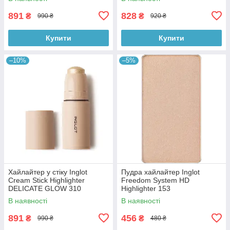
891
828
₴
₴
990 ₴
920 ₴
Купити
Купити
–10%
–5%
Хайлайтер у стіку Inglot
Пудра хайлайтер Inglot
Cream Stick Highlighter
Freedom System HD
DELICATE GLOW 310
Highlighter 153
В наявності
В наявності
891
456
₴
₴
990 ₴
480 ₴