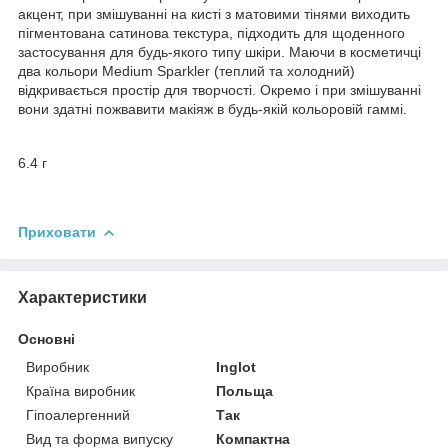
акцент, при змішуванні на кисті з матовими тінями виходить
пігментована сатинова текстура, підходить для щоденного
застосування для будь-якого типу шкіри. Маючи в косметичці
два кольори Medium Sparkler (теплий та холодний)
відкривається простір для творчості. Окремо і при змішуванні
вони здатні пожвавити макіяж в будь-якій кольоровій гаммі.
6.4 г
Приховати
Характеристики
Основні
Виробник
Inglot
Країна виробник
Польща
Гіпоалергенний
Так
Вид та форма випуску
Компактна