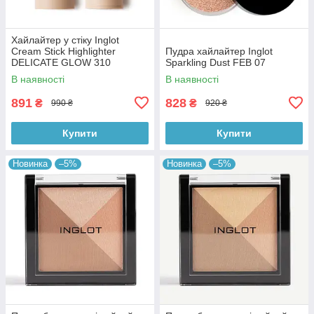
Хайлайтер у стіку Inglot
Cream Stick Highlighter
Пудра хайлайтер Inglot
DELICATE GLOW 310
Sparkling Dust FEB 07
В наявності
В наявності
891
828
₴
₴
990 ₴
920 ₴
Купити
Купити
Новинка
–5%
Новинка
–5%