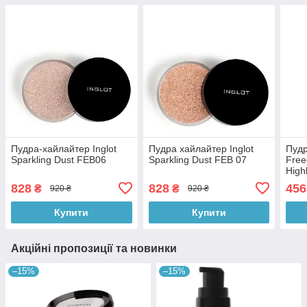
Пудра-хайлайтер Inglot
Пудра хайлайтер Inglot
Пудр
Sparkling Dust FEB06
Sparkling Dust FEB 07
Fre
High
828
828
456
₴
₴
920 ₴
920 ₴
Купити
Купити
Акційні пропозиції та новинки
–15%
–15%