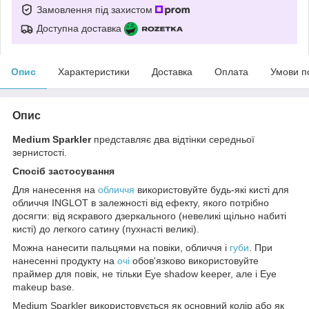
Замовлення під захистом
Доступна доставка
Опис
Характеристики
Доставка
Оплата
Умови п
Опис
Medium Sparkler
представляє два відтінки середньої
зернистості.
Спосіб застосування
Для нанесення на
обличчя
використовуйте будь-які кисті для
обличчя INGLOT в залежності від ефекту, якого потрібно
досягти: від яскравого дзеркального (невеликі щільно набиті
кисті) до легкого сатину (пухнасті великі).
Можна нанесити пальцями на повіки, обличчя і
губи
. При
нанесенні продукту на
очі
обов'язково використовуйте
праймер для повік, не тільки Eye shadow keeper, але і Eye
makeup base.
Medium Sparkler використовується як основний колір або як