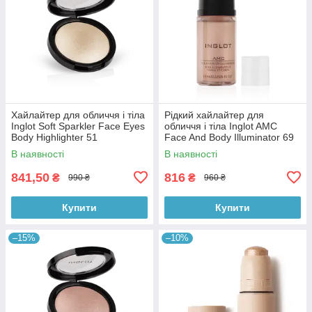
Хайлайтер для обличчя і тіла
Рідкий хайлайтер для
Inglot Soft Sparkler Face Eyes
обличчя і тіла Inglot AMC
Body Highlighter 51
Face And Body Illuminator 69
В наявності
В наявності
841,50
816
₴
₴
990 ₴
960 ₴
Купити
Купити
–15%
–10%