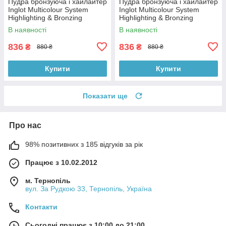
Пудра бронзуюча і хайлайтер
Пудра бронзуюча і хайлайтер
Inglot Multicolour System
Inglot Multicolour System
Highlighting & Bronzing
Highlighting & Bronzing
Powder 11
Powder 12
В наявності
В наявності
836
836
₴
₴
880 ₴
880 ₴
Купити
Купити
Показати ще
Про нас
98% позитивних з 185 відгуків за рік
Працює з 10.02.2012
м. Тернопіль
вул. За Рудкою 33, Тернопіль, Україна
Контакти
Сьогодні працює з 10:00 до 21:00