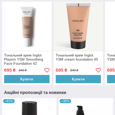
Тональний крем Inglot
Тональний крем Inglot
Тона
Playinn YSM Smoothing
YSM cream foundation 45
YSM 
Face Foundation 42
695
695
695
₴
₴
840 ₴
840 ₴
Купити
Купити
Акційні пропозиції та новинки
–41%
–30%