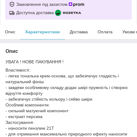
Замовлення під захистом
Доступна доставка
Опис
Характеристики
Доставка
Оплата
Умови 
Опис
УВАГА ! НОВЕ ПАКУВАННЯ !
Властивості:
- легка тональна крем-основа, що забезпечує гладкість і
натуральний фініш
- завдяки особливому складу додає шкірі пружність і створює
відчуття комфорту
- забезпечує стійкість кольору і сяйво шкіри
Особливі компоненти:
- сильний матуючий компонент
- екстракт персика
Застосування:
- наносити пензлем 21Т
- для отримання максимально природного ефекту наносити