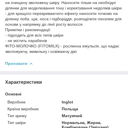
на очищену зволожену шкіру. Наносити тільки на необхідні
ділянки для моделювання тону і коректування недоліків шкіри.
- для кращого перекриваючого ефекту наносити точково на
ділянку лоба, щік, носа і підборіддя; розподілити пензлем для
основи у напрямку до лінії росту волосся.
Примітки і рекомендації:
- підходить для всіх типів шкіри
- не містить парабенів
ФІТО-МОЛОЧКО (FITOMILK) - рослинна емульсія, що надає
зволожуючу, живильну і освіжаючу дію
Приховати
Характеристики
Основні
Виробник
Inglot
Країна виробник
Польща
Тип крему
Матуючий
Тип шкіри
Нормальна, Жирна,
Комбінована (Змішана)