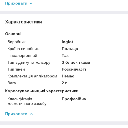
Приховати
Характеристики
Основні
Виробник
Inglot
Країна виробник
Польща
Гіпоалергенний
Так
Тип відтінку та кольору
З блискітками
Тип тіней
Розсипчасті
Комплектація аплікатором
Немає
Вага
2 г
Користувальницькі характеристики
Класифікація
Професійна
косметичного засобу
Приховати