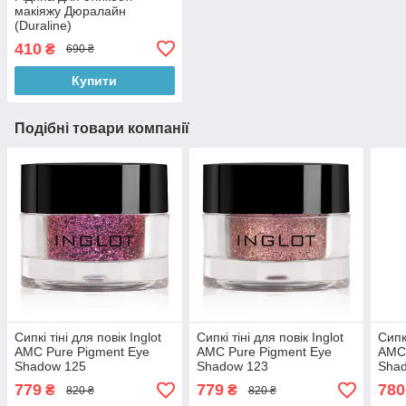
макіяжу Дюралайн
(Duraline)
410
₴
690 ₴
Купити
Подібні товари компанії
Сипкі тіні для повік Inglot
Сипкі тіні для повік Inglot
Сипкі
AMC Pure Pigment Eye
AMC Pure Pigment Eye
AMC 
Shadow 125
Shadow 123
Sha
779
779
780
₴
₴
820 ₴
820 ₴