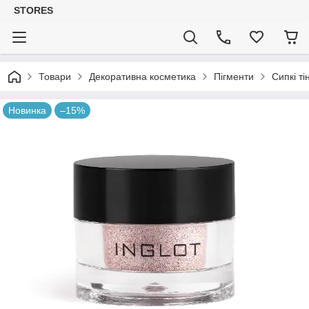
STORES
Товари
Декоративна косметика
Пігменти
Сипкі ті
Новинка
–15%