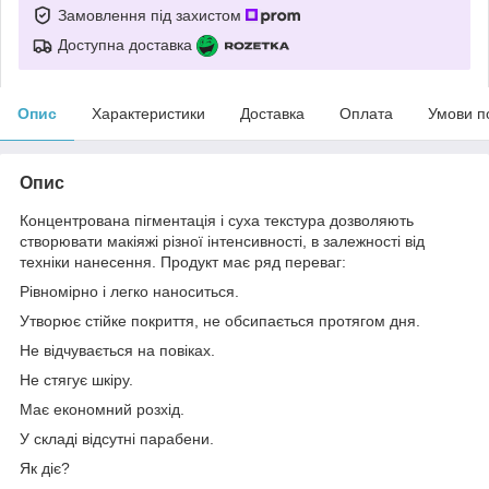
Замовлення під захистом
Доступна доставка
Опис
Характеристики
Доставка
Оплата
Умови п
Опис
Концентрована пігментація і суха текстура дозволяють
створювати макіяжі різної інтенсивності, в залежності від
техніки нанесення. Продукт має ряд переваг:
Рівномірно і легко наноситься.
Утворює стійке покриття, не обсипається протягом дня.
Не відчувається на повіках.
Не стягує шкіру.
Має економний розхід.
У складі відсутні парабени.
Як діє?