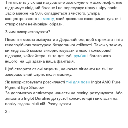
Тіні містять у складі натуральне зволожуюче масло люфи, яке
підтримує ліпідний баланс і не пересушує ніжну шкіру повік.
Засіб майже на 90% складається з чистого, ультра
концентрованого
пігменту
, який дозволяє експериментувати і
створювати неймовірні образи.
З чим використовувати?
Пігменти можна змішувати з Дюралайном, щоб отримати тіні з
гелеподібною текстурою бездоганної стійкості. Також у такому
вигляді засіб можна використовувати в якості кольорової
підводки, хайлайтера, тінта для губ,
рум'ян
і багато чого
іншого, на що здатна ваша фантазія.
Щоб створити сяючі акценти, наносьте пігменти на тіні як
завершальний штрих після макіяжу.
Як використовувати розсипчасті
тіні для повік
Inglot AMC Pure
Pigment Eye Shadow
За допомогою аплікатора нанести на повіку, розтушувати. Або
змішати з Inglot Duraline до густої консистенції і викласти на
повіку вздовж лінії вій. Розтушувати.
2 г