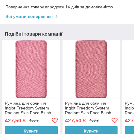
Повернення товару впродовж 14 днів за домовленістю
Всі умови повернення
Подібні товари компанії
Рум'яна для обличчя
Рум'яна для обличчя
Рум'
Inglot Freedom System
Inglot Freedom System
Ingl
Radiant Skin Face Blush
Radiant Skin Face Blush
Radi
Dream It. 302
Dream It. 303
Drea
427,50
427,50
427
₴
₴
450 ₴
450 ₴
Купити
Купити