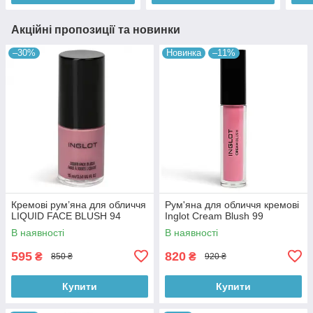
Акційні пропозиції та новинки
–30%
Новинка
–11%
Кремові рум’яна для обличчя
Рум'яна для обличчя кремові
LIQUID FACE BLUSH 94
Inglot Cream Blush 99
В наявності
В наявності
595
820
₴
₴
850 ₴
920 ₴
Купити
Купити