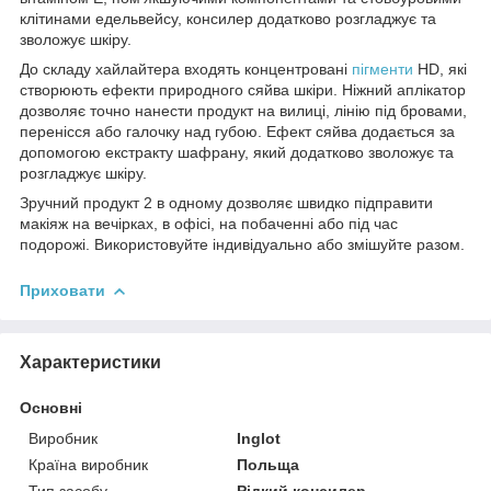
клітинами едельвейсу, консилер додатково розгладжує та
зволожує шкіру.
До складу хайлайтера входять концентровані
пігменти
HD, які
створюють ефекти природного сяйва шкіри. Ніжний аплікатор
дозволяє точно нанести продукт на вилиці, лінію під бровами,
перенісся або галочку над губою. Ефект сяйва додається за
допомогою екстракту шафрану, який додатково зволожує та
розгладжує шкіру.
Зручний продукт 2 в одному дозволяє швидко підправити
макіяж на вечірках, в офісі, на побаченні або під час
подорожі. Використовуйте індивідуально або змішуйте разом.
Приховати
Характеристики
Основні
Виробник
Inglot
Країна виробник
Польща
Тип засобу
Рідкий консилер