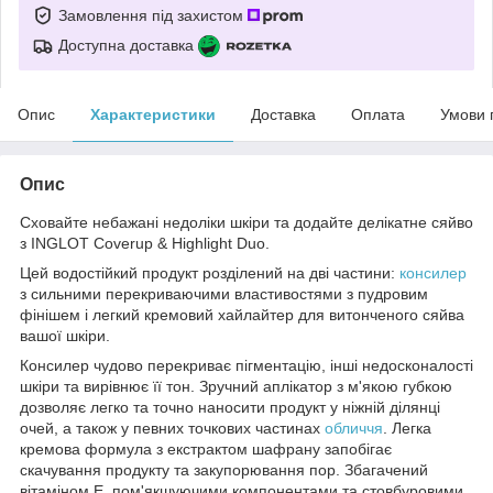
Замовлення під захистом
Доступна доставка
Опис
Характеристики
Доставка
Оплата
Умови 
Опис
Сховайте небажані недоліки шкіри та додайте делікатне сяйво
з INGLOT Coverup & Highlight Duo.
Цей водостійкий продукт розділений на дві частини:
консилер
з сильними перекриваючими властивостями з пудровим
фінішем і легкий кремовий хайлайтер для витонченого сяйва
вашої шкіри.
Консилер чудово перекриває пігментацію, інші недосконалості
шкіри та вирівнює її тон. Зручний аплікатор з м'якою губкою
дозволяє легко та точно наносити продукт у ніжній ділянці
очей, а також у певних точкових частинах
обличчя
. Легка
кремова формула з екстрактом шафрану запобігає
скачування продукту та закупорювання пор. Збагачений
вітаміном Е, пом'якшуючими компонентами та стовбуровими