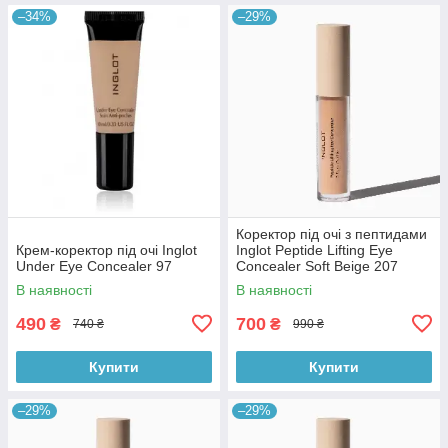
–34%
–29%
Коректор під очі з пептидами
Крем-коректор під очі Inglot
Inglot Peptide Lifting Eye
Under Eye Concealer 97
Concealer Soft Beige 207
В наявності
В наявності
490
700
₴
₴
740 ₴
990 ₴
Купити
Купити
–29%
–29%