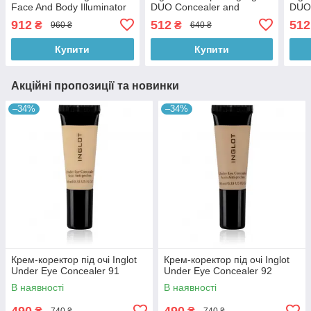
Face And Body Illuminator
DUO Concealer and
DUO 
70
Illuminator № 104
Illu
912
512
512
₴
₴
960 ₴
640 ₴
Купити
Купити
Акційні пропозиції та новинки
–34%
–34%
Крем-коректор під очі Inglot
Крем-коректор під очі Inglot
Under Eye Concealer 91
Under Eye Concealer 92
В наявності
В наявності
490
490