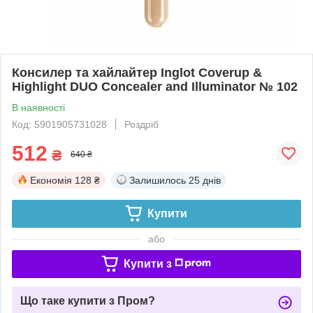
Консилер та хайлайтер Inglot Coverup &
Highlight DUO Concealer and Illuminator № 102
В наявності
Код: 5901905731028
Роздріб
512
₴
640 ₴
Економія
128 ₴
Залишилось
25 днів
Купити
або
Купити з
Що таке купити з Пром?