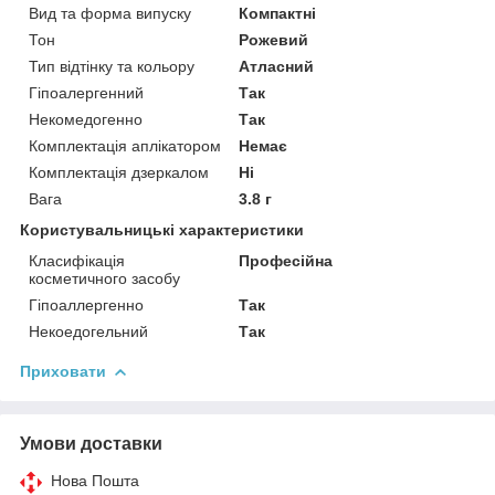
Вид та форма випуску
Компактні
Тон
Рожевий
Тип відтінку та кольору
Атласний
Гіпоалергенний
Так
Некомедогенно
Так
Комплектація аплікатором
Немає
Комплектація дзеркалом
Ні
Вага
3.8 г
Користувальницькі характеристики
Класифікація
Професійна
косметичного засобу
Гіпоаллергенно
Так
Некоедогельний
Так
Приховати
Умови доставки
Нова Пошта