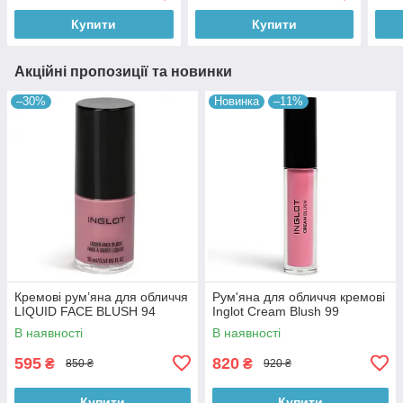
Купити
Купити
Акційні пропозиції та новинки
–30%
Новинка
–11%
Кремові рум’яна для обличчя
Рум'яна для обличчя кремові
LIQUID FACE BLUSH 94
Inglot Cream Blush 99
В наявності
В наявності
595
820
₴
₴
850 ₴
920 ₴
Купити
Купити