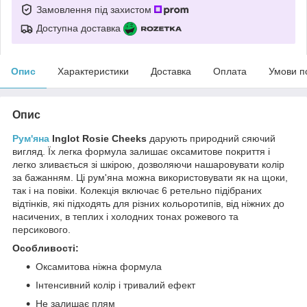
Замовлення під захистом
Доступна доставка
Опис
Характеристики
Доставка
Оплата
Умови п
Опис
Рум'яна
Inglot Rosie Cheeks
дарують природний сяючий
вигляд. Їх легка формула залишає оксамитове покриття і
легко зливається зі шкірою, дозволяючи нашаровувати колір
за бажанням. Ці рум'яна можна використовувати як на щоки,
так і на повіки. Колекція включає 6 ретельно підібраних
відтінків, які підходять для різних кольоротипів, від ніжних до
насичених, в теплих і холодних тонах рожевого та
персикового.
Особливості:
Оксамитова ніжна формула
Інтенсивний колір і тривалий ефект
Не залишає плям