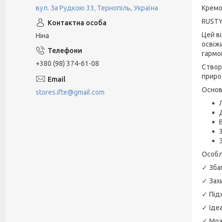
вул. За Рудкою 33, Тернопіль, Україна
Кремо
RUSTY
Цей в
Ніна
освіж
гармо
+380 (98) 374-61-08
Створ
приро
Основ
stores.ifte@gmail.com
Особл
✓ Зба
✓ Зах
✓ Під
✓ Іде
✓ Мож