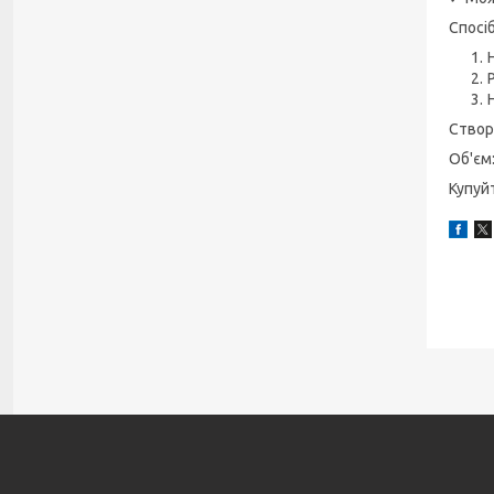
Спосі
Створ
Об'єм:
Купуй