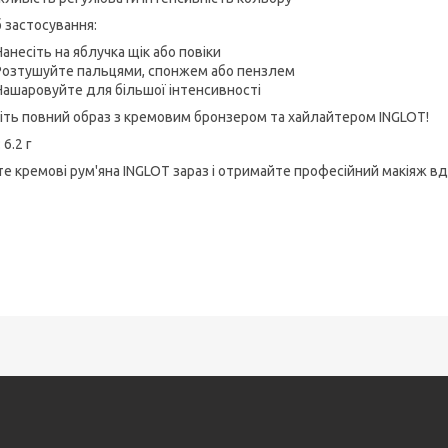
б застосування:
Нанесіть на яблучка щік або повіки
Розтушуйте пальцями, спонжем або пензлем
Нашаровуйте для більшої інтенсивності
іть повний образ з кремовим бронзером та хайлайтером INGLOT!
 6.2 г
те кремові рум'яна INGLOT зараз і отримайте професійний макіяж в