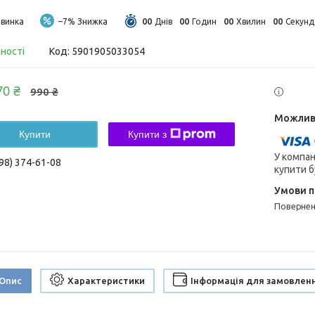
0
0
0
0
0
0
0
0
винка
–7%
Днів
Годин
Хвилин
Секунд
вності
Код:
5901905033054
70 ₴
990 ₴
Купити
Купити з
У компан
98) 374-61-08
купити б
поверне
Опис
Характеристики
Інформація для замовлен