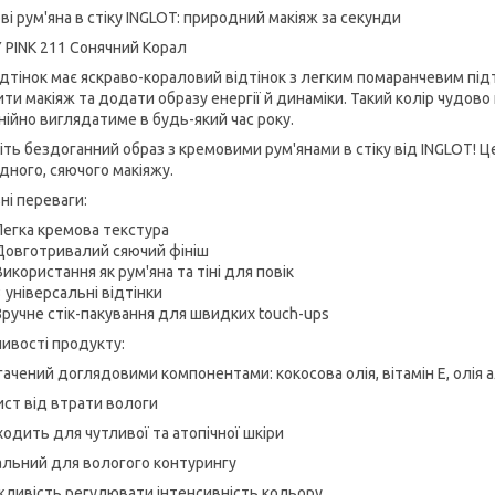
ві рум'яна в стіку INGLOT: природний макіяж за секунди
 PINK 211 Сонячний Корал
ідтінок має яскраво-кораловий відтінок з легким помаранчевим під
ити макіяж та додати образу енергії й динаміки. Такий колір чудово
нійно виглядатиме в будь-який час року.
іть бездоганний образ з кремовими рум'янами в стіку від INGLOT! 
дного, сяючого макіяжу.
ні переваги:
Легка кремова текстура
Довготривалий сяючий фініш
Використання як рум'яна та тіні для повік
3 універсальні відтінки
Зручне стік-пакування для швидких touch-ups
ивості продукту:
гачений доглядовими компонентами: кокосова олія, вітамін E, олія 
ист від втрати вологи
ходить для чутливої та атопічної шкіри
альний для вологого контурингу
ливість регулювати інтенсивність кольору